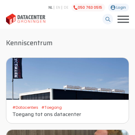
NL
EN
DE
050 763 0515
Login
Kenniscentrum
#Datacenters
#Toegang
Toegang tot ons datacenter