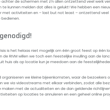
hter de schermen met z’n allen ontzettend veel werk verz
m te kunnen melden dat alles is gelukt! We hebben een nie
er met activiteiten en – last but not least – ontzettend vee
e bedienen.
tgenodigd!
sis is het helaas niet mogelijk om één groot feest op één l
an de RIVM willen we toch een feestelijke invulling aan de l
t huis als op locatie kun je meedoen aan de feestelijkhede
nd organiseren we kleine bijeenkomsten, waar de bezoekers o
an we via videostreams met elkaar verbinden, zodat alle bez
e maken met de actualiteiten en de dan geldende richtlijnen 
tiviteiten op locaties te annuleren en een geheel online p