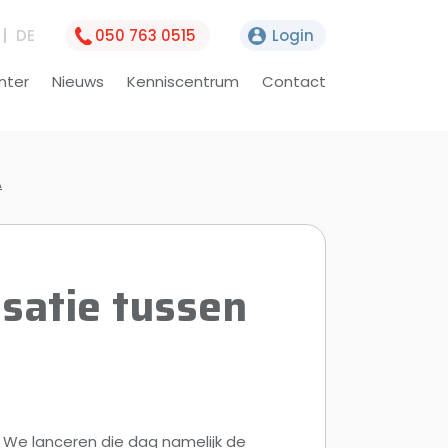
DE
050 763 0515
Login
nter
Nieuws
Kenniscentrum
Contact
A
satie tussen
n! We lanceren die dag namelijk de