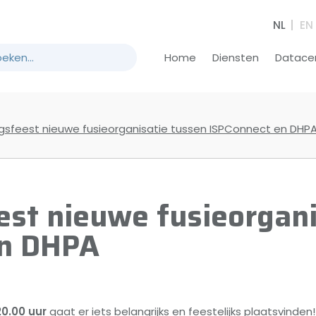
NL
EN
Home
Diensten
Datace
gsfeest nieuwe fusieorganisatie tussen ISPConnect en DHP
est nieuwe fusieorgani
en DHPA
20.00 uur
gaat er iets belangrijks en feestelijks plaatsvinde