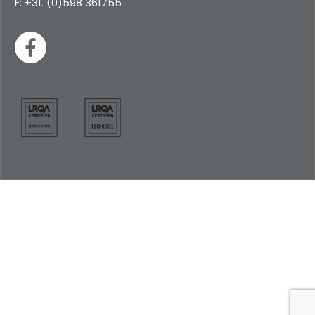
F: +31. (0)598 361755