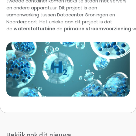
tweede container komen racks te staan met servers
en andere apparatuur. Dit project is een
samenwerking tussen Datacenter Groningen en
Noorderpoort. Het unieke aan dit project is dat
de
waterstofturbine
de
primaire
stroomvoorziening
w
Bekijk ook dit nieuws