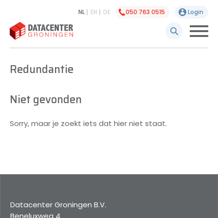
NL
EN
DE
050 763 0515
Login
Redundantie
Niet gevonden
Sorry, maar je zoekt iets dat hier niet staat.
Datacenter Groningen B.V.
Beneluxweg 4